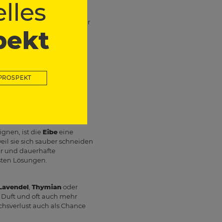
lles
benfalls häufig genannt
 sich gut in formale
keine winter­nassen und sehr
pekt
öden. Damit ist er eine
h
Liguster
,
Zwerg-
 infrage. Diese Gehölze
PROSPEKT
robust gegenüber vielen
samt recht unkompliziert
ignen, ist die
Eibe
eine
eil sie sich sauber schneiden
er und dauerhafte
dsten Lösungen.
Lavendel
,
Thymian
oder
, Duft und oft auch mehr
uchsverlust auch als Chance