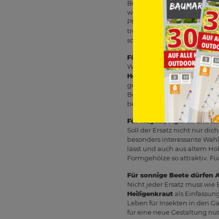
Besonders nah am typischen 
werden
Euonymus fortunei
Pflanzungen einfügen. Bei Il
trockenen, heißen Bedingung
schöne, aber nicht für jeden
Für niedrige Hecken und E
Wenn Du vor allem eine nie
Heckenkirsche
wie
Lonicera
gelten als schnittverträglic
Böden und verträgt auch etw
beschrieben wird. So lassen 
Für Kugeln, Figuren und kl
Soll der Ersatz nicht nur di
besonders interessante Wahl.
lässt und auch aus altem Hol
Formgehölze so attraktiv. Fü
Für sonnige Beete dürfen 
Nicht jeder Ersatz muss wie
Heiligenkraut
als Einfassung
Leben für Insekten in den Ga
für eine neue Gestaltung nu