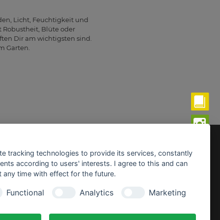
en, Licht, Feuchtigkeit und
 Robustheit, Blüte oder
ten Dir am wichtigsten sind.
m Garten.
fnungszeiten:
te tracking technologies to provide its services, constantly
ntag - Freitag:
ts according to users' interests. I agree to this and can
0 - 19.00 Uhr
any time with effect for the future.
mstag:
Functional
Analytics
Marketing
0 - 18.00 Uhr