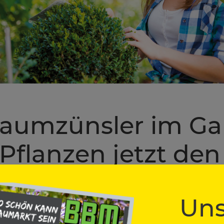
aumzünsler im Gar
Pflanzen jetzt de
en können
Uns
Look sind Ilex und Spindelstrauch beliebt