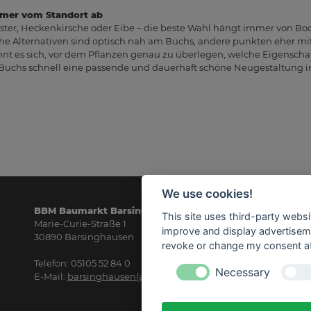
mmer vom Standort ab
uster, Heckenkirsche oder Eibe – die beste Wahl hängt immer von Bod
 Alternativen sind optisch nah am Buchs, andere punkten eher mit
hnt es sich, vor dem Pflanzen genau zu überlegen, welche Eigenschaf
 Buchs schnell eine passende und dauerhaft schöne Neugestaltung i
We use cookies!
BBM Baumarkt Barsinghausen
Öf
This site uses third-party websi
Marie-Curie-Straße 1
Mo
improve and display advertisemen
30890 Barsinghausen
8.3
revoke or change my consent at 
Telefon: 05105 52 84 0
Sa
Necessary
E-Mail:
barsinghausen(at)bbm-baumarkt.de
8.3