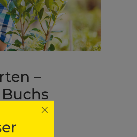
ten –
n Buchs
er