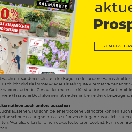
aktue
Buchsbild liegt der Japanische Hülsenstrauch, also
Ilex crenata
. E
oder
Euonymus japonicus
, weil sie ordentlich und dicht wirken und
ex ist allerdings wichtig, den Standort im Blick zu behalten: Er mag 
Pros
en und wächst am besten in gut drainierten, neutralen bis sauren B
 Garten automatisch die beste Lösung.
infassungen gibt es mehrere gute Optionen
drige Beetkante oder kleine Hecke ersetzen möchtest, kommen auc
 nitida
oder
Lonicera pileata
sowie kompakte Spindelstrauch-Sorten
ZUM BLÄTTER
h und eignen sich gut für klare Linien im Garten. Liguster ist zudem 
as Schatten, während Lonicera als gut schnittverträglich und insge
sich auch größere Buchsflächen meist gut ersetzen.
are Formen ist die Eibe stark
cht wachsen, sondern sich auch für Kugeln oder andere Formschnitte e
 Fachlich wird sie immer wieder als sehr gute Alternative genannt, w
z wieder austreibt. Genau das macht sie für strukturierte Gartenbild
r viele klassische Buchsformen ist sie deshalb eine der überzeugen
Alternativen auch anders aussehen
 Buchs aussehen. Für sonnige, eher trockene Standorte können auch
 eine schöne Lösung sein. Diese Pflanzen bringen zusätzlich Blüten
rten. Wer also offen für einen etwas lockereren Look ist, kann den B
tzen.