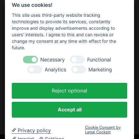
We use cookies!
Cookie-Einstellungen ändern
This site uses third-party website tracking
technologies to provide its services, constantly
BBM Baumarkt Barsinghausen
improve and display advertisements according to
Marie-Curie-Straße 1
users' interests. I agree to this and can revoke or
30890 Barsinghausen
change my consent at any time with effect for the
Telefon: 05105 52 84 0
future.
E-Mail:
barsinghausen(at)bbm-baumarkt.de
Necessary
Functional
Analytics
Marketing
Öffnungszeiten:
Montag - Freitag:
Reject optional
8.30 - 19.00 Uhr
Samstag:
Accept all
8.30 - 18.00 Uhr
Cookie Consent by
Privacy policy
Legal Cockpit
Imprint
Settings