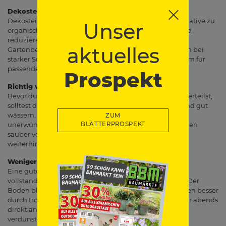
Dekosteine: pflegeleicht und formstabil
Dekosteine, Kies oder Splitt sind eine langlebige Alternative zu
Unser
organischem Mulch. Sie schützen den Boden vor Sonne,
reduzieren Verdunstung und passen gut zu modernen
aktuelles
Gartenbereichen, Wegen oder Vorgärten. Da Steine sich bei
starker Sonne aufheizen können, solltest du sie vor allem für
passende, robuste Pflanzenbereiche nutzen.
Prospekt
Richtig vorbereiten und ausbringen
Bevor du Rindenmulch, Pinienrinde oder Dekosteine verteilst,
solltest du den Boden von Unkraut befreien, lockern und gut
wässern. Ein Unkrautvlies kann zusätzlich helfen,
ZUM
unerwünschten Bewuchs zu reduzieren und Steinflächen
BLÄTTERPROSPEKT
sauber vom Boden zu trennen. Wichtig ist, dass Wasser
weiterhin gut zu den Pflanzen durchdringen kann.
Weniger gießen, besser schützen
Eine gute Bodenabdeckung ersetzt das Gießen nicht
vollständig, hilft dir aber, Wasser effizienter zu nutzen. Der
Boden bleibt länger feucht und deine Pflanzen kommen besser
durch trockene Phasen. Gieße am besten morgens oder abends
direkt an der Wurzel, damit möglichst wenig Wasser
verdunstet.