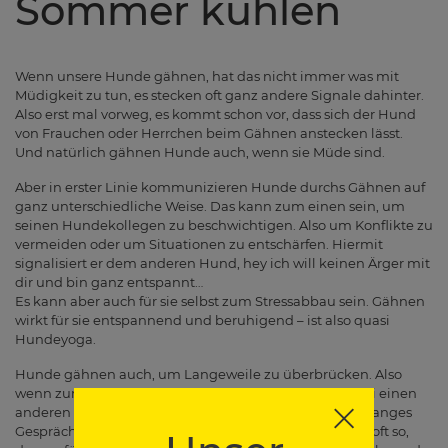
Sommer kühlen
Wenn unsere Hunde gähnen, hat das nicht immer was mit
Müdigkeit zu tun, es stecken oft ganz andere Signale dahinter.
Also erst mal vorweg, es kommt schon vor, dass sich der Hund
von Frauchen oder Herrchen beim Gähnen anstecken lässt.
Und natürlich gähnen Hunde auch, wenn sie Müde sind.
Aber in erster Linie kommunizieren Hunde durchs Gähnen auf
ganz unterschiedliche Weise. Das kann zum einen sein, um
seinen Hundekollegen zu beschwichtigen. Also um Konflikte zu
vermeiden oder um Situationen zu entschärfen. Hiermit
signalisiert er dem anderen Hund, hey ich will keinen Ärger mit
dir und bin ganz entspannt…
Es kann aber auch für sie selbst zum Stressabbau sein. Gähnen
wirkt für sie entspannend und beruhigend – ist also quasi
Hundeyoga.
Hunde gähnen auch, um Langeweile zu überbrücken. Also
wenn zum Bespiel Frauchen oder Herrchen beim Gassi einen
anderen Menschen treffen, und es beginnt ein endlos langes
Gespräch und es geht einfach nicht weiter. Dann ist es oft so,