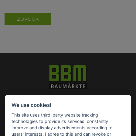
ZURÜCK
Impressum
Datenschutz
Widerruf-Formular
We use cookies!
Cookie-Einstellungen ändern
This site uses third-party website tracking
technologies to provide its services, constantly
BBM Baumarkt Barsinghausen
improve and display advertisements according to
Marie-Curie-Straße 1
users' interests. I agree to this and can revoke or
30890 Barsinghausen