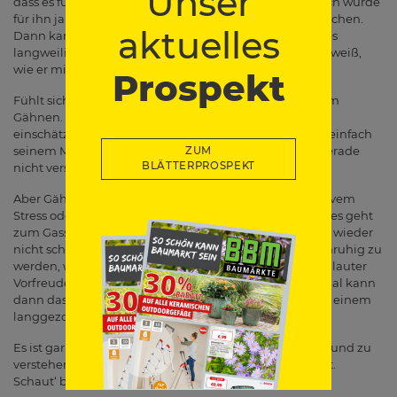
Unser
dass es für den Hund schnell langweilig wird, schließlich wurde
für ihn ja gerade der spannende Spaziergang unterbrochen.
aktuelles
Dann kann es sein, dass er zum Gähnen anfängt, weil es
langweilig wird oder der Vierbeiner auch gerade nicht weiß,
wie er mit der Situation umgehen soll.
Prospekt
Fühlt sich ein Hund überfordert, kommt es auch oft zum
Gähnen. Hunde können oft Situationen nicht richtig
einschätzen und beruhigen sich so damit. Oder er will einfach
seinem Menschen sagen: ich habe dein Kommando gerade
ZUM
BLÄTTERPROSPEKT
nicht verstanden, ich weiß nicht, was ich machen soll.
Aber Gähnen kann auch Freude ausdrücken, bei positivem
Stress oder bei Aufregung. Also wenn der Hund merkt, es geht
zum Gassi raus, aber Frauchen oder Herrchen sind mal wieder
nicht schnell genug. Dann fangen die Vierbeiner an unruhig zu
werden, werden ganz aufgeregt und Gähnen dann vor lauter
Vorfreude, weil sie wissen, es geht gleich raus. Manchmal kann
dann das Gähnen dann auch geräuschvoll werden. Mit einem
langgezogenen Ton – so wie bei uns Menschen auch.
Es ist gar nicht so schwer, seinen Hund richtig zu lesen und zu
verstehen, wenn man die Hintergründe besser versteht.
Schaut‘ beim nächsten Gähnen mal genauer hin…