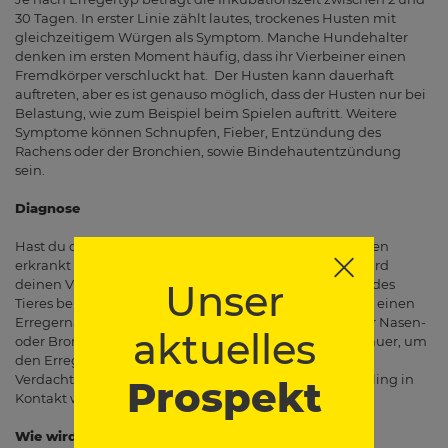
30 Tagen. In erster Linie zählt lautes, trockenes Husten mit
gleichzeitigem Würgen als Symptom. Manche Hundehalter
denken im ersten Moment häufig, dass ihr Vierbeiner einen
Fremdkörper verschluckt hat. Der Husten kann dauerhaft
auftreten, aber es ist genauso möglich, dass der Husten nur bei
Belastung, wie zum Beispiel beim Spielen auftritt. Weitere
Symptome können Schnupfen, Fieber, Entzündung des
Rachens oder der Bronchien, sowie Bindehautentzündung
sein.
Diagnose
Hast du den Verdacht, dass dein Hund an Zwingerhusten
erkrankt ist, solltest du einen Tierarzt aufsuchen. Der wird
deinen Vierbeiner untersuchen und das klinische Bild des
Unser
Tieres beurteilen. Bei schweren Verläufen führt der Arzt einen
Erregernachweis durch. Er entnimmt mit einem Tupfer Nasen-
aktuelles
oder Bronchialsekret und untersucht dieses dann genauer, um
den Erreger genau zu identifizieren. Bestätigt sich der
Verdacht, solltest du Artgenossen, mit denen dein Liebling in
Prospekt
Kontakt war über eine mögliche Infektion informieren.
Wie wird Zwingerhusten behandelt?