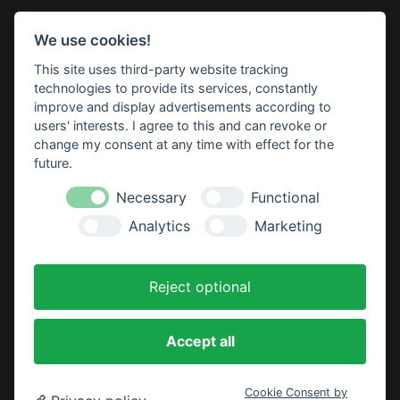
Impressum
Datenschutz
Widerruf-Formular
We use cookies!
Cookie-Einstellungen ändern
This site uses third-party website tracking
technologies to provide its services, constantly
BBM Baumarkt Barsinghausen
improve and display advertisements according to
Marie-Curie-Straße 1
users' interests. I agree to this and can revoke or
30890 Barsinghausen
change my consent at any time with effect for the
Telefon: 05105 52 84 0
future.
E-Mail:
barsinghausen(at)bbm-baumarkt.de
Necessary
Functional
Analytics
Marketing
Öffnungszeiten:
Montag - Freitag:
Reject optional
8.30 - 19.00 Uhr
Samstag:
Accept all
8.30 - 18.00 Uhr
Cookie Consent by